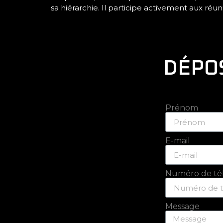
sa hiérarchie. Il participe activement aux réu
DÉPOS
Prénom
E-mail
Numéro de té
Message